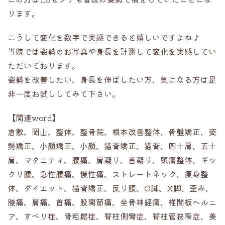
ります。
こうして変化を数字で実感できると嬉しいですよね♪
当院では姿勢のお写真や身長を計測して変化を実感してい
ただいております。
姿勢を改善したい、身長を伸ばしたい方、気になる方は是
非一度お試ししてみて下さい。
【関連word】
倉敷、岡山、整体、整骨院、根本改善整体、骨盤矯正、姿
勢矯正、小顔矯正、小顔、猫背矯正、猫背、四十肩、五十
肩、マタニティ、腰痛、肩凝り、首凝り、頭痛整体、ギッ
クリ腰、急性腰痛、慢性痛、ストレートネック、痩身整
体、ダイエット、猫背矯正、反り腰、O脚、X脚、歪み、
膝痛、肩痛、首痛、股関節痛、坐骨神経痛、椎間板ヘルニ
ア、すべり症、骨粗鬆症、脊柱側彎症、脊柱管狭窄症、美