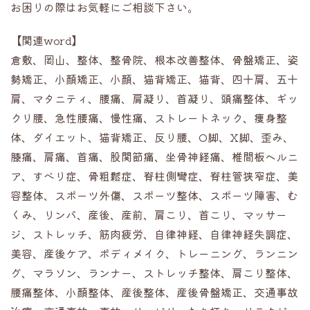
お困りの際はお気軽にご相談下さい。
【関連word】
倉敷、岡山、整体、整骨院、根本改善整体、骨盤矯正、姿
勢矯正、小顔矯正、小顔、猫背矯正、猫背、四十肩、五十
肩、マタニティ、腰痛、肩凝り、首凝り、頭痛整体、ギッ
クリ腰、急性腰痛、慢性痛、ストレートネック、痩身整
体、ダイエット、猫背矯正、反り腰、O脚、X脚、歪み、
膝痛、肩痛、首痛、股関節痛、坐骨神経痛、椎間板ヘルニ
ア、すべり症、骨粗鬆症、脊柱側彎症、脊柱管狭窄症、美
容整体、スポーツ外傷、スポーツ整体、スポーツ障害、む
くみ、リンパ、産後、産前、肩こり、首こり、マッサー
ジ、ストレッチ、筋肉疲労、自律神経、自律神経失調症、
美容、産後ケア、ボディメイク、トレーニング、ランニン
グ、マラソン、ランナー、ストレッチ整体、肩こり整体、
腰痛整体、小顔整体、産後整体、産後骨盤矯正、交通事故